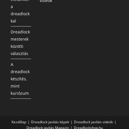
videók
a
dreadlock
kal
Dreadlock
mesterek
közötti
választás
A
dreadlock
készítés,
mint
kuriózum
Kezdőlap
Dreadlock javítás képek
Dreadlock javítás videók
Dreadlock javítás Magazin
Dreadlockshop.hu