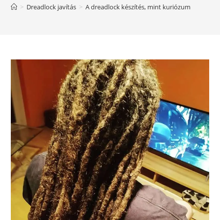
>
Dreadlock javítás
>
A dreadlock készítés, mint kuriózum