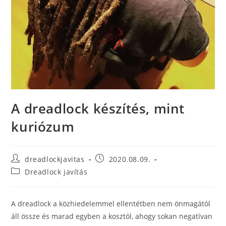
A dreadlock készítés, mint
kuriózum
Post
Post
dreadlockjavitas
2020.08.09.
author:
published:
Post
Dreadlock javítás
category:
A dreadlock a közhiedelemmel ellentétben nem önmagától
áll össze és marad egyben a kosztól, ahogy sokan negatívan