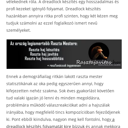
vélekednek róla. A dreadlock készítés egy hosszadalmas és
profi kezeket igénylő folyamat. Dreadlock készítés
hazánkban annyira ritka profi szinten, hogy két kézen meg
tudjuk számolni az ezzel foglalkozó ismert nevű
személyeket.
Ennek a demográfiailag ritkán lakott raszta mester
statisztikának az oka pedig egyszerűen annyi, hogy
kifejezetten nehéz szakma. Sok éves gyakorlást követően
tud valaki igazán jó lenni és minden megoldásra,
problémára működő válaszreakciókat adni a hajszálak
irányába, hogy megfelelő tincs kompozícióban fejeződjenek
ki. Pont ebből kiindulva, nagyon meg kell fontolni, hogy
a
dreadlock készítés folyamatát kire bízzuk
és annak mekkora