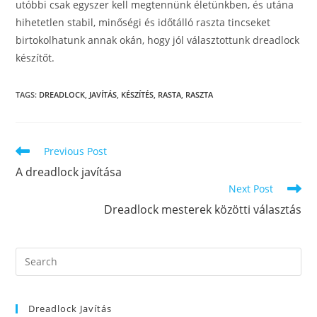
utóbbi csak egyszer kell megtennünk életünkben, és utána
hihetetlen stabil, minőségi és időtálló raszta tincseket
birtokolhatunk annak okán, hogy jól választottunk dreadlock
készítőt.
TAGS
:
DREADLOCK
,
JAVÍTÁS
,
KÉSZÍTÉS
,
RASTA
,
RASZTA
Read
Previous Post
more
A dreadlock javítása
articles
Next Post
Dreadlock mesterek közötti választás
Pre
Es
to
Dreadlock Javítás
clo