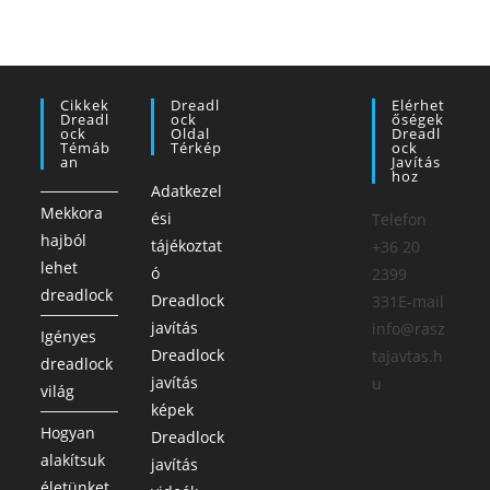
Cikkek
Dreadl
Elérhet
Dreadl
Ock
Őségek
Ock
Oldal
Dreadl
Témáb
Térkép
Ock
An
Javítás
Hoz
Adatkezel
Mekkora
ési
Telefon
hajból
tájékoztat
+36 20
lehet
ó
2399
dreadlock
Dreadlock
331E-mail
javítás
info@rasz
Igényes
Dreadlock
tajavtas.h
dreadlock
javítás
u
világ
képek
Hogyan
Dreadlock
alakítsuk
javítás
életünket